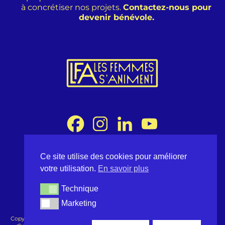
à concrétiser nos projets.
Contactez-nous pour
devenir bénévole.
Ce site utilise des cookies pour améliorer
Association Les Femmes s'Animent
votre utilisation.
En savoir plus
8 rue Desargues 75011 Paris - France
contact@lesfemmessaniment.fr
Technique
Technique
lfa.occitanie@gmail.com
Marketing
Marketing
Copyright ©2026 Les Femmes s'Animent - Tous droits réservés -
Conditions