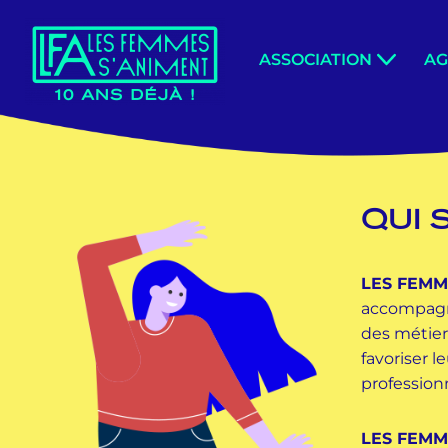
Aller
ASSOCIATION
A
au
contenu
QUI 
LES FEMM
accompagn
des métier
favoriser 
professionn
LES FEMM