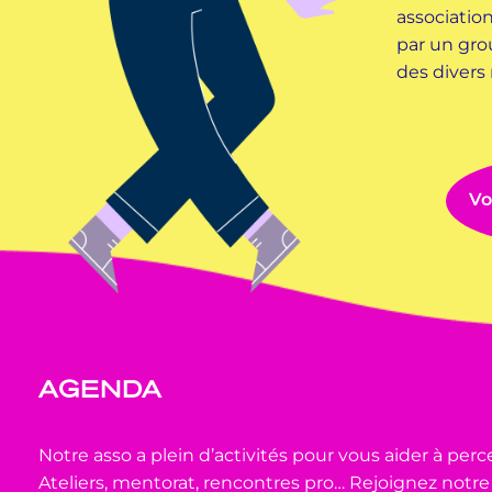
associatio
par un gr
des divers 
Vo
AGENDA
Notre asso a plein d’activités pour vous aider à perce
Ateliers, mentorat, rencontres pro… Rejoignez no