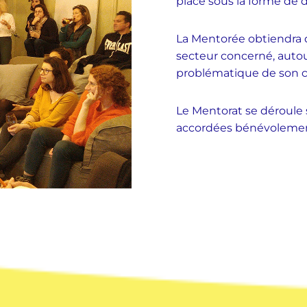
place sous la forme de 
La Mentorée obtiendra de
secteur concerné, autou
problématique de son ch
Le Mentorat se déroule 
accordées bénévolement 