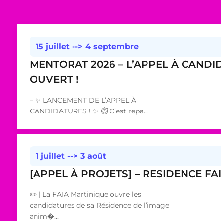
15 juillet
-->
4 septembre
MENTORAT 2026 – L’APPEL À CANDI
OUVERT !
– ✨ LANCEMENT DE L’APPEL À
CANDIDATURES ! ✨ ⏱️ C’est repa...
1 juillet
-->
3 août
[APPEL À PROJETS] – RESIDENCE FA
✏️ | La FAIA Martinique ouvre les
candidatures de sa Résidence de l’image
anim�...