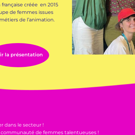
n française créée en 2015
oupe de femmes issues
métiers de l’animation.
ir la présentation
r dans le secteur !
tre communauté de femmes talentueuses !