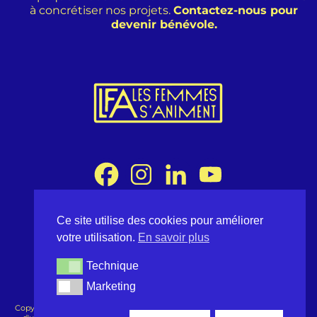
à concrétiser nos projets.
Contactez-nous pour
devenir bénévole.
Ce site utilise des cookies pour améliorer
Association Les Femmes s'Animent
votre utilisation.
En savoir plus
8 rue Desargues 75011 Paris - France
contact@lesfemmessaniment.fr
Technique
Technique
lfa.occitanie@gmail.com
Marketing
Marketing
Copyright ©2026 Les Femmes s'Animent - Tous droits réservés -
Conditions