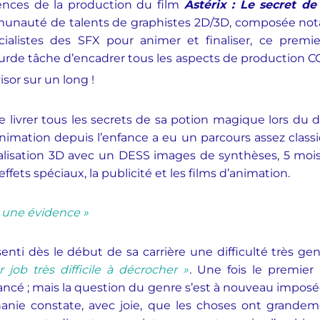
ences de la production du film
Astérix : Le secret d
unauté de talents de graphistes 2D/3D, composée no
cialistes des SFX pour animer et finaliser, ce premi
urde tâche d’encadrer tous les aspects de production CG de
or sur un long !
 livrer tous les secrets de sa potion magique lors du de
l’animation depuis l’enfance a eu un parcours assez cla
ialisation 3D avec un DESS images de synthèses, 5 moi
effets spéciaux, la publicité et les films d’animation.
é une évidence »
nti dès le début de sa carrière une difficulté très ge
 job très difficile à décrocher »
.
Une fois le premier
vancé ; mais la question du genre s’est à nouveau imposé
anie constate, avec joie, que les choses ont grandem