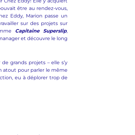
r Chez Eddy! Elle y acquiert
 pouvait être au rendez-vous,
 Chez Eddy, Marion passe un
vailler sur des projets sur
 comme
Capitaine Superslip
,
n manager et découvre le long
de grands projets – elle s’y
un atout pour parler le même
tion, eu à déplorer trop de