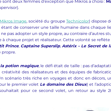
 ce sont deux femmes d’exception que Mikros a choisi :
Ma
pervisor).
Mikros Image
, société du groupe
Technicolor
) dispose d
s étant de conserver une taille humaine dans chaque l
de ne pas adopter un style propre, au contraire d’autres st
 à chaque projet et réalisateur. Cette volonté se reflète
it Prince
,
Captaine Superslip
,
Astérix – Le Secret de 
e propre.
e la potion magique
,
le défi était de taille : pas d’adapta
a créativité des réalisateurs et des équipes de fabricat
n scénario très riche en voyages et donc en décors, 
our le premier volet
Le domaine des Dieux
) et l’adopti
y souhaitait pour ce second volet, un retour au style