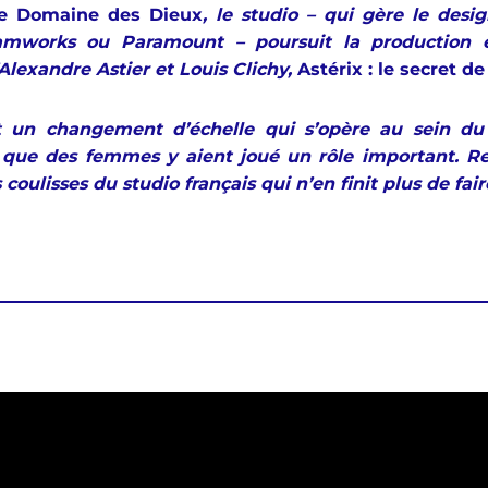
 le Domaine des Dieux
, le studio – qui gère le desi
mworks ou Paramount – poursuit la production e
lexandre Astier et Louis Clichy,
Astérix : le secret d
ut un changement d’échelle qui s’opère au sein du 
r que des femmes y aient joué un rôle important. 
oulisses du studio français qui n’en finit plus de faire