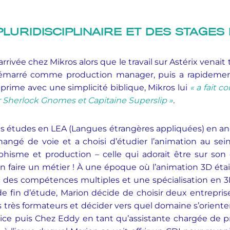
LURIDISCIPLINAIRE ET DES STAGES
rrivée chez Mikros alors que le travail sur Astérix venai
 a démarré comme production manager, puis a rapidemen
prime avec une simplicité biblique, Mikros lui
« a fait 
sur Sherlock Gnomes et Capitaine Superslip »
.
es études en LEA (Langues étrangères appliquées) en ang
angé de voie et a choisi d’étudier l’animation au sein
hisme et production – celle qui adorait être sur son 
n faire un métier ! À une époque où l’animation 3D ét
c des compétences multiples et une spécialisation en 3
e fin d’étude, Marion décide de choisir deux entrepris
s très formateurs et décider vers quel domaine s’oriente
ice puis Chez Eddy en tant qu’assistante chargée de pr