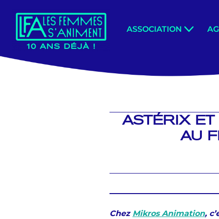
Aller
ASSOCIATION
A
au
contenu
ASTÉRIX ET
AU F
Chez
Mikros Animation
, c