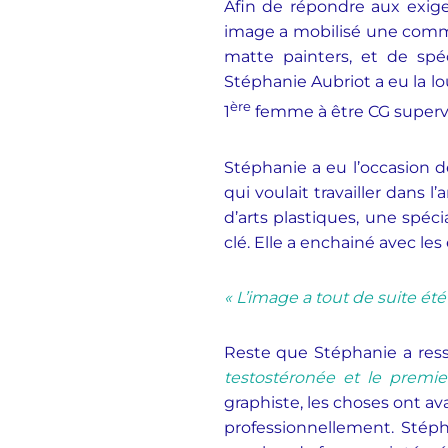
Afin de répondre aux exig
image a mobilisé une comm
matte painters, et de spé
Stéphanie Aubriot a eu la lo
ère
1
femme à être CG supervis
Stéphanie a eu l’occasion de
qui voulait travailler dans 
d’arts plastiques, une spéc
clé. Elle a enchainé avec les 
« L’image a tout de suite ét
Reste que Stéphanie a resse
testostéronée et le premier
graphiste, les choses ont a
professionnellement. Stéph