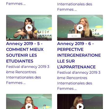
Femmes ...
Internationales des
Femmes ...
Annecy 2019 - 5 -
Annecy 2019 - 6 -
COMMENT MIEUX
PERPECTIVE
SOUTENIR LES
INTERGENERATIONE
ETUDIANTES
LLE SUR
Festival d'annecy 2019 3
L’APPARTENANCE
ème Rencontres
Festival d'annecy 2019 3
Internationales des
ème Rencontres
Femmes ...
Internationales des
Femmes ...