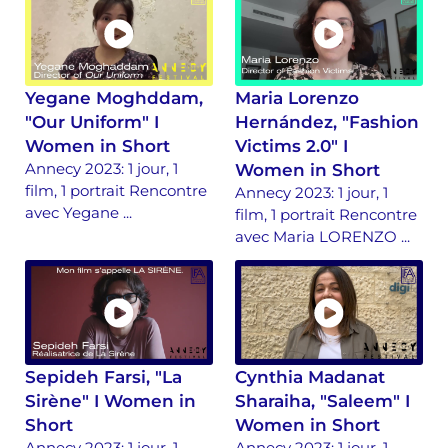
Yegane Moghddam,
Maria Lorenzo
"Our Uniform" I
Hernández, "Fashion
Women in Short
Victims 2.0" I
Annecy 2023: 1 jour, 1
Women in Short
film, 1 portrait Rencontre
Annecy 2023: 1 jour, 1
avec Yegane ...
film, 1 portrait Rencontre
avec Maria LORENZO ...
Sepideh Farsi, "La
Cynthia Madanat
Sirène" I Women in
Sharaiha, "Saleem" I
Short
Women in Short
Annecy 2023: 1 jour, 1
Annecy 2023: 1 jour, 1