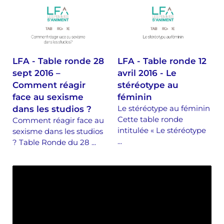
LFA - Table ronde 28
LFA - Table ronde 12
sept 2016 –
avril 2016 - Le
Comment réagir
stéréotype au
face au sexisme
féminin
Le stéréotype au féminin
dans les studios ?
Cette table ronde
Comment réagir face au
intitulée « Le stéréotype
sexisme dans les studios
...
? Table Ronde du 28 ...