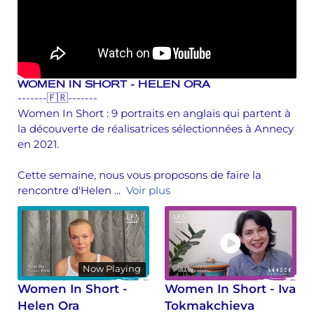
WOMEN IN SHORT - HELEN ORA
-------🇫🇷-------
Women In Short : 9 portraits en anglais qui partent à
la découverte de réalisatrices sélectionnées à Annecy
en 2021.
Cette semaine, nous vous proposons de faire la
rencontre d'Helen
...
Voir plus
Now Playing
Women In Short -
Women In Short - Iva
Helen Ora
Tokmakchieva