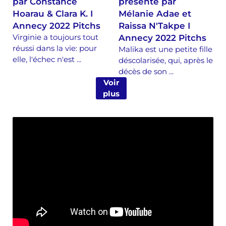
par Constance
présenté par
Hoarau & Clara K. I
Mélanie Adae et
Annecy 2022 Pitchs
Raissa N'Takpe I
Virginie a toujours tout
Annecy 2022 Pitchs
réussi dans la vie: pour
Malika est une petite fille
elle, l'échec n'est ...
déscolarisée, qui, après le
décès de son ...
Voir
plus