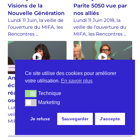
Visions de la
Parite 5050 vue par
Nouvelle Génération
nos alliés
Lundi 11 Juin, la veille de
Lundi 11 Juin 2018, la
l’ouverture du MIFA, les
veille de l’ouverture du
Rencontres ...
MIFA, les Rencontres ...
Ce site utilise des cookies pour améliorer
Annecy 2018 - 5 -
Annecy 2018 - 6 -
votre utilisation.
En savoir plus
échanges avec des
Favoriser la
réalisatrices
diversification des
Technique
Technique
oscarisées
talents
Marketing
Marketing
Lundi 11 Juin 2018, la
Lundi 11 Juin 2018, la
veille de l’ouverture du
veille de l’ouverture du
Je refuse
Sauvegarder
J'accepte
MIFA, les Rencontres ...
MIFA, les Rencontres ...