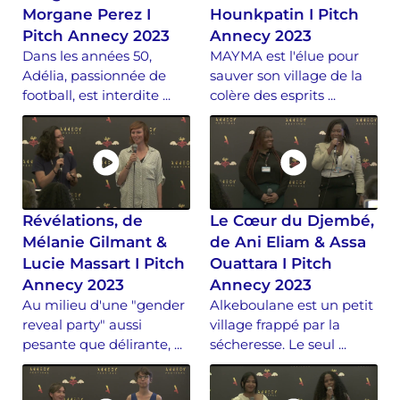
Morgane Perez I
Hounkpatin I Pitch
Pitch Annecy 2023
Annecy 2023
Dans les années 50,
MAYMA est l'élue pour
Adélia, passionnée de
sauver son village de la
football, est interdite ...
colère des esprits ...
Révélations, de
Le Cœur du Djembé,
Mélanie Gilmant &
de Ani Eliam & Assa
Lucie Massart I Pitch
Ouattara I Pitch
Annecy 2023
Annecy 2023
Au milieu d'une "gender
Alkeboulane est un petit
reveal party" aussi
village frappé par la
pesante que délirante, ...
sécheresse. Le seul ...