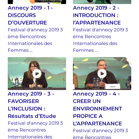
Annecy 2019 - 1 -
Annecy 2019 - 2 -
DISCOURS
INTRODUCTION :
D’OUVERTURE
l’APPARTENANCE
Festival d'annecy 2019 3
Festival d'annecy 2019 3
ème Rencontres
ème Rencontres
Internationales des
Internationales des
Femmes ...
Femmes ...
Annecy 2019 - 3 -
Annecy 2019 - 4 -
FAVORISER
CREER UN
L’INCLUSION :
ENVIRONNEMENT
Résultats d’Etude
PROPICE A
Festival d'annecy 2019 3
L’APPARTENANCE
ème Rencontres
Festival d'annecy 2019 3
Internationales des
ème Rencontres