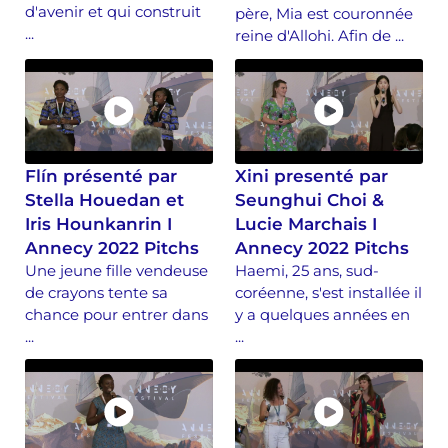
d'avenir et qui construit
père, Mia est couronnée
...
reine d'Allohi. Afin de ...
Flín présenté par
Xini presenté par
Stella Houedan et
Seunghui Choi &
Iris Hounkanrin I
Lucie Marchais I
Annecy 2022 Pitchs
Annecy 2022 Pitchs
Une jeune fille vendeuse
Haemi, 25 ans, sud-
de crayons tente sa
coréenne, s'est installée il
chance pour entrer dans
y a quelques années en
...
...