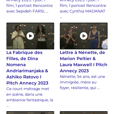
film, 1 portrait Rencontre
film, 1 portrait Rencontre
avec Sepideh FARSI, ...
avec Cynthia MADANAT
...
La Fabrique des
Lettre à Nénette, de
Filles, de Dina
Marion Peltier &
Nomena
Laura Maxwell I Pitch
Andriarimanjaka &
Annecy 2023
Nénette, 54 ans, est une
Ashiko Ratovo I
immigrée, mère au
Pitch Annecy 2023
foyer, résiliente, qui ...
Ce court-métrage met
en scène, dans une
ambiance fantastique, la
...