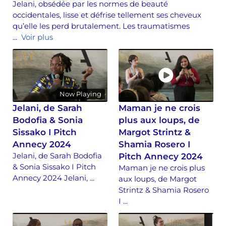
Jelani, obsédée par les normes de beauté
occidentales, lisse et défrise tellement ses cheveux
qu’elle les perd brutalement. Les traumatismes
...
Voir plus
Now Playing
Jelani, de Sarah
Maman je ne crois
Bodofia & Sonia
plus aux loups, de
Sissako I Pitch
Margot Strintz &
Annecy 2024
Shamia Rosero I
Jelani, de Sarah Bodofia
Pitch Annecy 2024
& Sonia Sissako I Pitch
Maman je ne crois plus
Annecy 2024 Jelani, ...
aux loups, de Margot
Strintz & Shamia Rosero
I ...