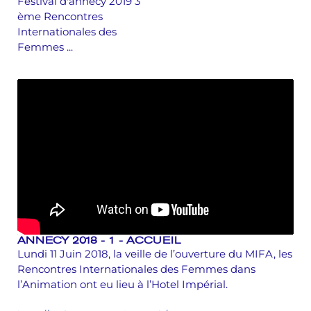
Festival d'annecy 2019 3
ème Rencontres
Internationales des
Femmes ...
ANNECY 2018 - 1 - ACCUEIL
Lundi 11 Juin 2018, la veille de l’ouverture du MIFA, les
Rencontres Internationales des Femmes dans
l’Animation ont eu lieu à l’Hotel Impérial.