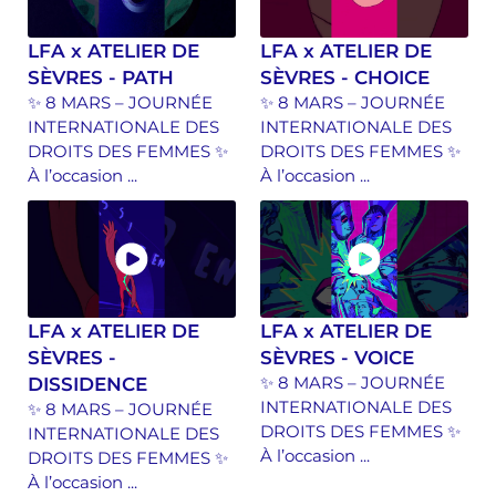
LFA x ATELIER DE
LFA x ATELIER DE
SÈVRES - PATH
SÈVRES - CHOICE
✨ 8 MARS – JOURNÉE
✨ 8 MARS – JOURNÉE
INTERNATIONALE DES
INTERNATIONALE DES
DROITS DES FEMMES ✨
DROITS DES FEMMES ✨
À l’occasion ...
À l’occasion ...
LFA x ATELIER DE
LFA x ATELIER DE
SÈVRES -
SÈVRES - VOICE
✨ 8 MARS – JOURNÉE
DISSIDENCE
INTERNATIONALE DES
✨ 8 MARS – JOURNÉE
DROITS DES FEMMES ✨
INTERNATIONALE DES
À l’occasion ...
DROITS DES FEMMES ✨
À l’occasion ...