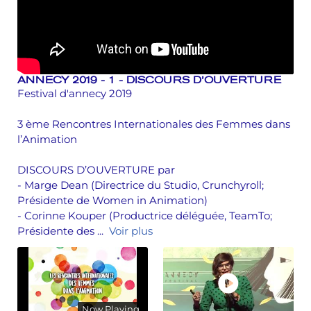
ANNECY 2019 - 1 - DISCOURS D’OUVERTURE
Festival d'annecy 2019
3 ème Rencontres Internationales des Femmes dans
l’Animation
DISCOURS D’OUVERTURE par
- Marge Dean (Directrice du Studio, Crunchyroll;
Présidente de Women in Animation)
- Corinne Kouper (Productrice déléguée, TeamTo;
Présidente des
...
Voir plus
Now Playing