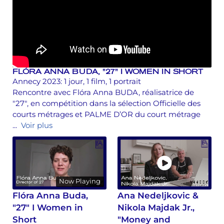
FLÓRA ANNA BUDA, "27" I WOMEN IN SHORT
Annecy 2023: 1 jour, 1 film, 1 portrait
Rencontre avec Flóra Anna BUDA, réalisatrice de
"27", en compétition dans la sélection Officielle des
courts métrages et PALME D’OR du court métrage
...
Voir plus
Now Playing
Flóra Anna Buda,
Ana Nedeljkovic &
"27" I Women in
Nikola Majdak Jr.,
Short
"Money and