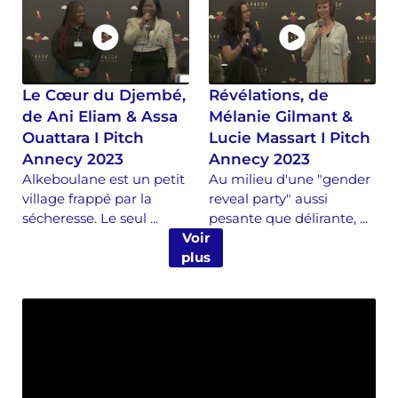
Le Cœur du Djembé,
Révélations, de
de Ani Eliam & Assa
Mélanie Gilmant &
Ouattara I Pitch
Lucie Massart I Pitch
Annecy 2023
Annecy 2023
Alkeboulane est un petit
Au milieu d'une "gender
village frappé par la
reveal party" aussi
sécheresse. Le seul ...
pesante que délirante, ...
Voir
plus