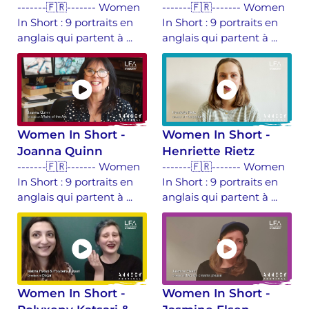
-------🇫🇷------- Women
-------🇫🇷------- Women
In Short : 9 portraits en
In Short : 9 portraits en
anglais qui partent à ...
anglais qui partent à ...
Women In Short -
Women In Short -
Joanna Quinn
Henriette Rietz
-------🇫🇷------- Women
-------🇫🇷------- Women
In Short : 9 portraits en
In Short : 9 portraits en
anglais qui partent à ...
anglais qui partent à ...
Women In Short -
Women In Short -