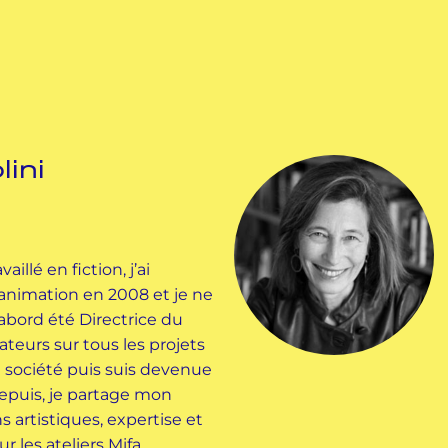
lini
illé en fiction, j’ai
animation en 2008 et je ne
 d’abord été Directrice du
eurs sur tous les projets
a société puis suis devenue
epuis, je partage mon
 artistiques, expertise et
r les ateliers Mifa