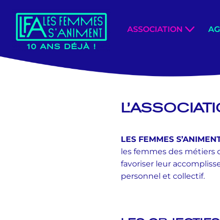
Aller
ASSOCIATION
A
au
contenu
L’ASSOCIAT
LES FEMMES S’ANIMEN
les femmes des métiers d
favoriser leur accomplis
personnel et collectif.