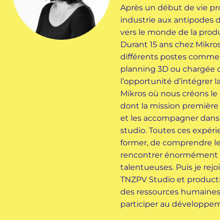
Après un début de vie pr
industrie aux antipodes d
vers le monde de la produ
Durant 15 ans chez Mikro
différents postes comme
planning 3D ou chargée d'a
l’opportunité d’intégrer 
Mikros où nous créons l
dont la mission première é
et les accompagner dans l
studio. Toutes ces expér
former, de comprendre l
rencontrer énormément 
talentueuses. Puis je rejo
TNZPV Studio et producti
des ressources humaines e
participer au développem