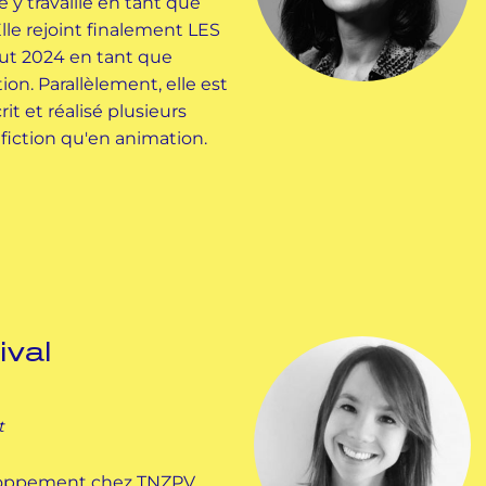
e y travaille en tant que
Elle rejoint finalement LES
t 2024 en tant que
ion. Parallèlement, elle est
it et réalisé plusieurs
fiction qu'en animation.
ival
t
eloppement chez TNZPV