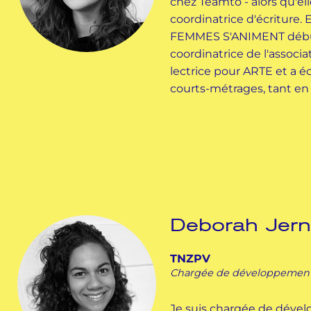
chez Teamto - alors qu'ell
coordinatrice d'écriture. 
FEMMES S'ANIMENT débu
coordinatrice de l'associat
lectrice pour ARTE et a écr
courts-métrages, tant en 
Deborah Jern
TNZPV
Chargée de développemen
Je suis chargée de dév