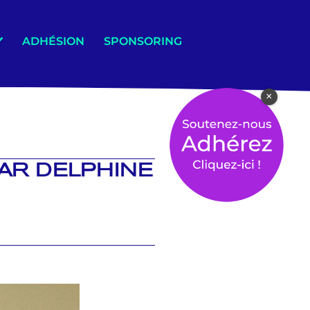
ADHÉSION
SPONSORING
×
PAR DELPHINE