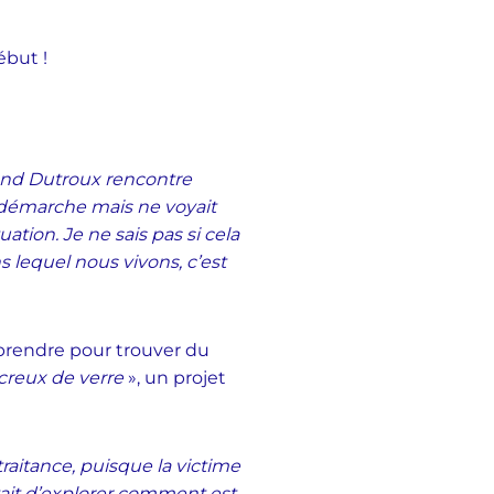
ébut !
 quand Dutroux rencontre
a démarche mais ne voyait
ion. Je ne sais pas si cela
 lequel nous vivons, c’est
 prendre pour trouver du
creux de verre
», un projet
ltraitance, puisque la victime
tait d’explorer comment est-