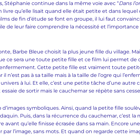
es, Stéphanie continue dans la même voie avec “
Dans l’
ivre qu’elle lisait quand elle était petite et dans leque
ms de fin d’étude se font en groupe, il lui faut convainc
cile de leur faire comprendre la nécessité et l’importance 
e, Barbe Bleue choisit la plus jeune fille du village. Mai
e ce sera une toute petite fille et ce film lui permet d
enfermement. Cette petite fille est vraiment toute petit
ar il n’est pas à sa taille mais à la taille de l’ogre qui l’e
nivers à lui. Et elle, c’est une petite tâche d’une autre 
et essaie de sortir mais le cauchemar se répète sans cesse
d’images symboliques. Ainsi, quand la petite fille soulève
daquin. Puis, dans la récurrence du cauchemar, c’est la ma
re avant qu’elle finisse écrasée dans sa main.
Encore une 
 par l’image, sans mots. Et quand on regarde cette ima