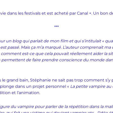
e vie dans les festivals et est acheté par Canal +. Un bon d
***
le sur un blog qui parlait de mon film et qui s’intitulait «
jet est passé. Mais ça m’a marqué. L’auteur comprenait m
mment est-ce que cela pouvait réellement aider la situat
ms permettent de faire prendre conscience du monde dans
s le grand bain, Stéphanie ne sait pas trop comment s’y
e plonge dans un projet personnel «
La petite vampire au 
dition et l’animation.
a figure du vampire pour parler de la répétition dans la ma
, qui fait une victime qui devient vampire etc… l’idée é