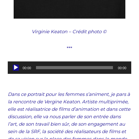
Virginie Keaton – Crédit photo
©
***
L
00:00
00:00
e
c
t
Dans ce portrait pour les femmes s’animent, je pars à
e
la rencontre de Vergine Keaton. Artiste multiprimée,
u
elle est réalisatrice de films d’animation et dans cette
r
discussion, elle va nous parler de son entrée dans
a
l’art, de son travail bien sûr, de son engagement au
u
sein de la SRF, la société des réalisateurs de films et
d
de sa vision sur la place des femmes dans le monde