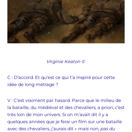
Virginie Keaton
©
C
: D’accord. Et qu’est ce qui t’a inspiré pour cette
idée de long métrage ?
V :
C’est vraiment par hasard. Parce que le milieu de
la bataille, du médiéval et des chevaliers, a priori, c’est
très loin de mon univers. Si on m’avait dit il y a
quelques années que je ferai un film sur une bataille
avec des chevaliers, j’aurais dit «
mais non, pas du