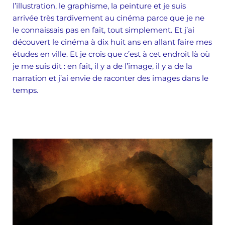
l’illustration, le graphisme, la peinture et je suis
arrivée très tardivement au cinéma parce que je ne
le connaissais pas en fait, tout simplement. Et j’ai
découvert le cinéma à dix huit ans en allant faire mes
études en ville. Et je crois que c’est à cet endroit là où
je me suis dit : en fait, il y a de l’image, il y a de la
narration et j’ai envie de raconter des images dans le
temps.