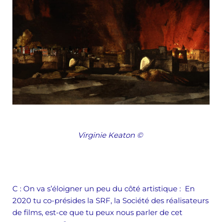
Virginie Keaton
©
C
: On va s’éloigner un peu du côté artistique :
En
2020 tu co-présides la SRF, la Société des réalisateurs
de films, est-ce que tu peux nous parler de cet