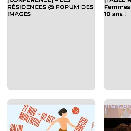
[CONFERENCE] – LES
[TABLE 
RÉSIDENCES @ FORUM DES
Femmes s
IMAGES
10 ans !