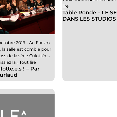
lire
Table Ronde – LE S
DANS LES STUDIOS
4 octobre 2019… Au Forum
 la salle est comble pour
ass de la série Culottées.
ssiez la…
Tout lire
otté.e.s ! – Par
urlaud