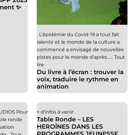
IPP 2025
ment ✨
L’épidémie du Covid-19 a tout fait
ralentir et le monde de la culture a
commencé a envisagé de nouvelles
pistes pour le monde d’après……
Tout
lire
Du livre à l’écran : trouver la
voix, traduire le rythme en
animation
UDIOS Pour
+ d’infos à venir
Table Ronde – LES
able ronde
HEROÏNES DANS LES
uation
PROGRAMMES JEUNESSE
e de…
Tout