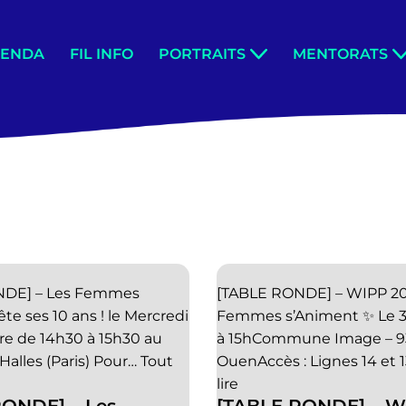
GENDA
FIL INFO
PORTRAITS
MENTORATS
NDE] – Les Femmes
[TABLE RONDE] – WIPP 20
ête ses 10 ans ! le Mercredi
Femmes s’Animent ✨ Le 
e de 14h30 à 15h30 au
à 15hCommune Image – 9
alles (Paris) Pour…
Tout
OuenAccès : Lignes 14 et 
lire