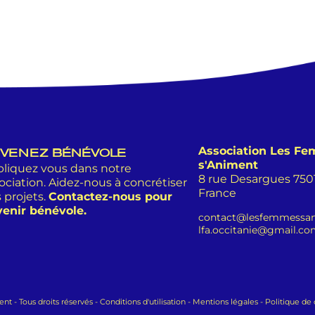
Association Les F
VENEZ BÉNÉVOLE
s'Animent
liquez vous dans notre
8 rue Desargues 75011
ociation. Aidez-nous à concrétiser
France
 projets.
Contactez-nous pour
enir bénévole.
contact@lesfemmessan
lfa.occitanie@gmail.c
 - Tous droits réservés -
Conditions d'utilisation
-
Mentions légales
-
Politique de 