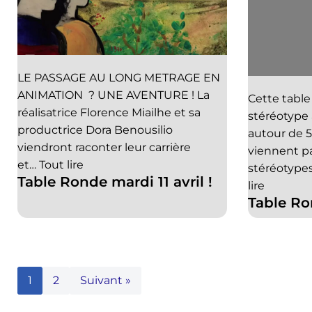
LE PASSAGE AU LONG METRAGE EN
ANIMATION ? UNE AVENTURE ! La
Cette table
réalisatrice Florence Miailhe et sa
stéréotype 
productrice Dora Benousilio
autour de 5
viendront raconter leur carrière
viennent pa
et…
Tout lire
stéréotype
Table Ronde mardi 11 avril !
lire
Table R
1
2
Suivant »