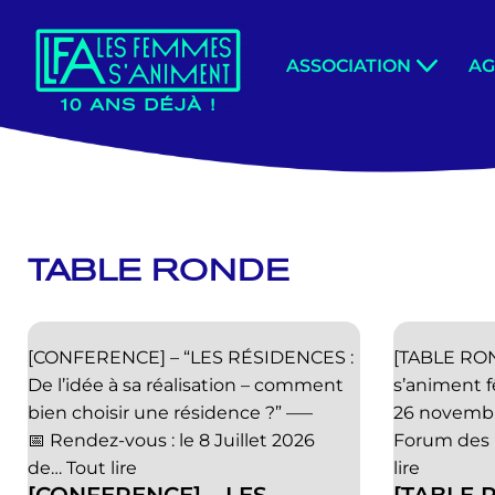
Aller
ASSOCIATION
A
au
contenu
TABLE RONDE
[CONFERENCE] – “LES RÉSIDENCES :
[TABLE RO
De l’idée à sa réalisation – comment
s’animent f
bien choisir une résidence ?” —–
26 novembr
📅 Rendez-vous : le 8 Juillet 2026
Forum des H
de…
Tout lire
lire