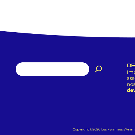
DE
Imp
ass
nos
dev
Copyright ©2026 Les Femmes s'Animent