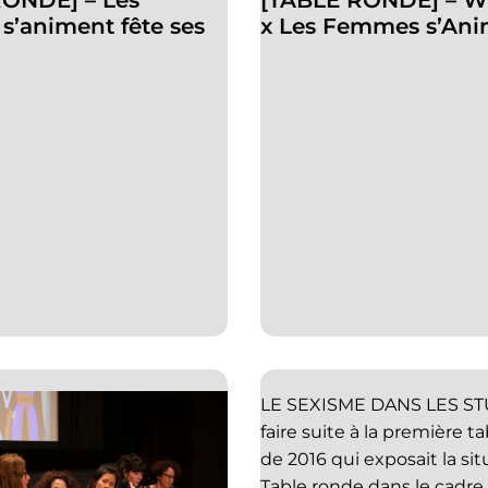
RONDE] – Les
[TABLE RONDE] – W
’animent fête ses
x Les Femmes s’Ani
LE SEXISME DANS LES ST
faire suite à la première t
de 2016 qui exposait la sit
Table ronde dans le cadr