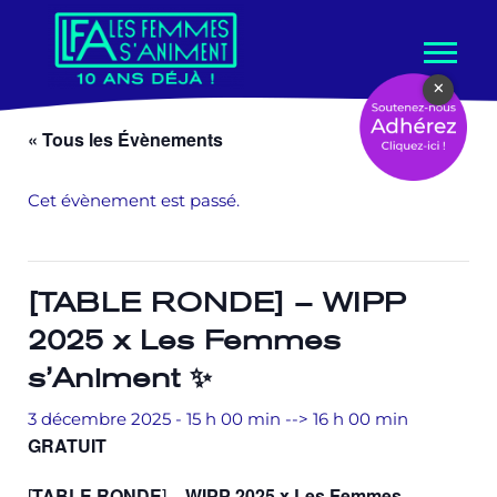
Aller
×
au
contenu
« Tous les Évènements
Cet évènement est passé.
[TABLE RONDE] – WIPP
2025 x Les Femmes
s’Animent ✨
3 décembre 2025 - 15 h 00 min
-->
16 h 00 min
GRATUIT
[
TABLE RONDE
]
– WIPP 2025 x Les Femmes