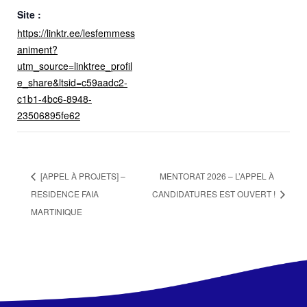
Site :
https://linktr.ee/lesfemmess
animent?
utm_source=linktree_profil
e_share&ltsid=c59aadc2-
c1b1-4bc6-8948-
23506895fe62
[APPEL À PROJETS] –
MENTORAT 2026 – L’APPEL À
RESIDENCE FAIA
CANDIDATURES EST OUVERT !
MARTINIQUE