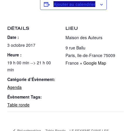
Ajouter au calendrier
DÉTAILS
LIEU
Date :
Maison des Auteurs
3 octobre 2017
9 rue Ballu
Heure :
Paris
,
Ile-de-France
75009
19 h 00 min --> 21 h 00
France
+ Google Map
min
Catégorie d’Évènement:
Agenda
Évènement Tags:
Table ronde
Pot networking
Table Ronde – LE SEXISME DANS LES