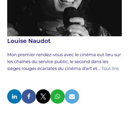
Louise Naudot
Mon premier rendez-vous avec le cinéma eut lieu sur
les chaînes du service public, le second dans les
sièges rouges écarlates du cinéma d’art et…
Tout lire