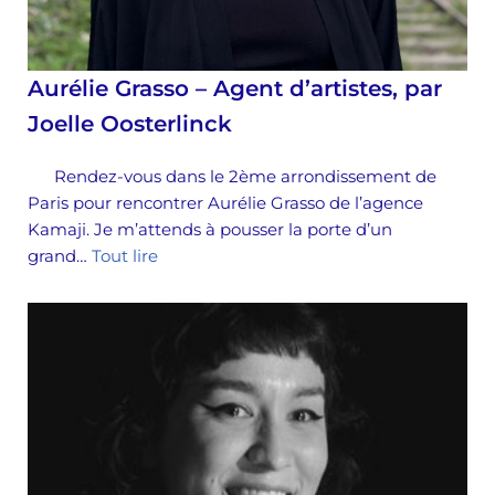
Aurélie Grasso – Agent d’artistes, par
Joelle Oosterlinck
Rendez-vous dans le 2ème arrondissement de
Paris pour rencontrer Aurélie Grasso de l’agence
Kamaji. Je m’attends à pousser la porte d’un
grand…
Tout lire