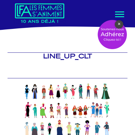
Aller
×
au
contenu
LINE_UP_CLT