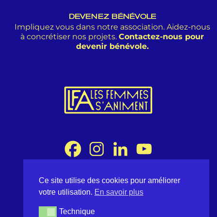
DEVENEZ BÉNÉVOLE
Impliquez vous dans notre association. Aidez-nous
à concrétiser nos projets.
Contactez-nous pour
devenir bénévole.
Ce site utilise des cookies pour améliorer
Association Les Femmes s'Animent
votre utilisation.
En savoir plus
8 rue Desargues 75011 Paris - France
contact@lesfemmessaniment.fr
Technique
Technique