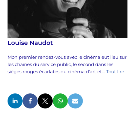
Louise Naudot
Mon premier rendez-vous avec le cinéma eut lieu sur
les chaînes du service public, le second dans les
sièges rouges écarlates du cinéma d’art et…
Tout lire