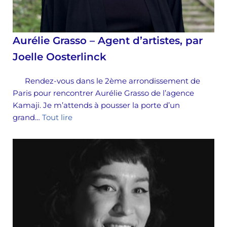
Aurélie Grasso – Agent d’artistes, par
Joelle Oosterlinck
Rendez-vous dans le 2ème arrondissement de
Paris pour rencontrer Aurélie Grasso de l’agence
Kamaji. Je m’attends à pousser la porte d’un
grand…
Tout lire