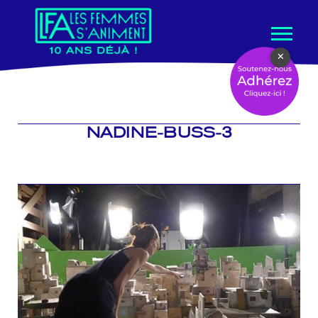
Aller
×
au
contenu
NADINE-BUSS-3