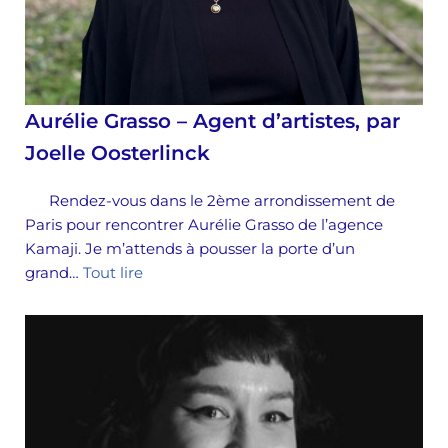
Aurélie Grasso – Agent d’artistes, par
Joelle Oosterlinck
Rendez-vous dans le 2ème arrondissement de
Paris pour rencontrer Aurélie Grasso de l’agence
Kamaji. Je m’attends à pousser la porte d’un
grand…
Tout lire