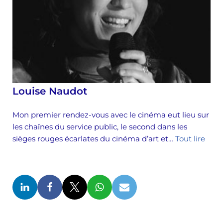
Louise Naudot
Mon premier rendez-vous avec le cinéma eut lieu sur
les chaînes du service public, le second dans les
sièges rouges écarlates du cinéma d’art et…
Tout lire