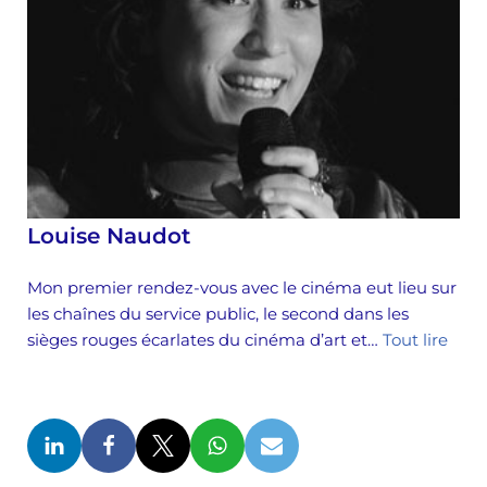
Louise Naudot
Mon premier rendez-vous avec le cinéma eut lieu sur
les chaînes du service public, le second dans les
sièges rouges écarlates du cinéma d’art et…
Tout lire