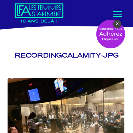
Aller
×
au
contenu
RECORDINGCALAMITY-JPG