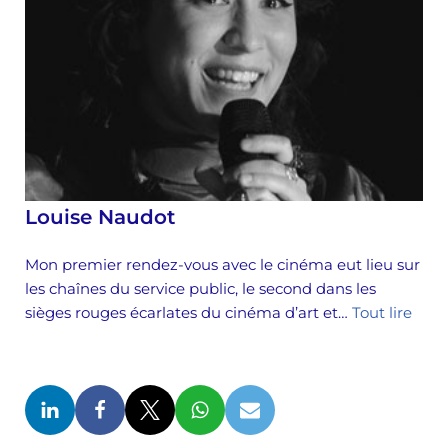
Louise Naudot
Mon premier rendez-vous avec le cinéma eut lieu sur
les chaînes du service public, le second dans les
sièges rouges écarlates du cinéma d’art et…
Tout lire