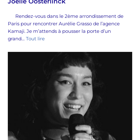
Joelle Oosterlinck
Rendez-vous dans le 2ème arrondissement de
Paris pour rencontrer Aurélie Grasso de l’agence
Kamaji. Je m’attends à pousser la porte d’un
grand…
Tout lire