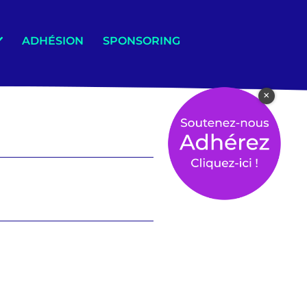
ADHÉSION
SPONSORING
×