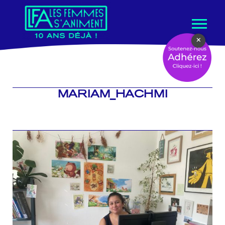
Aller
×
au
contenu
MARIAM_HACHMI