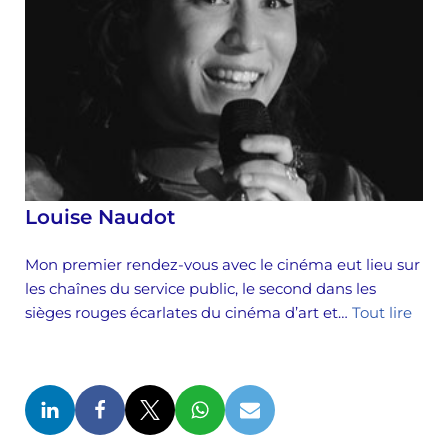
Louise Naudot
Mon premier rendez-vous avec le cinéma eut lieu sur
les chaînes du service public, le second dans les
sièges rouges écarlates du cinéma d’art et…
Tout lire