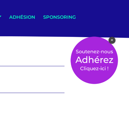
ADHÉSION
SPONSORING
×