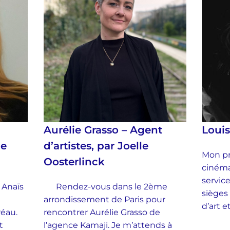
Aurélie Grasso – Agent
Loui
ie
d’artistes, par Joelle
Mon pr
Oosterlinck
cinéma
service
 Anaïs
Rendez-vous dans le 2ème
sièges
arrondissement de Paris pour
d’art 
Préau.
rencontrer Aurélie Grasso de
t
l’agence Kamaji. Je m’attends à