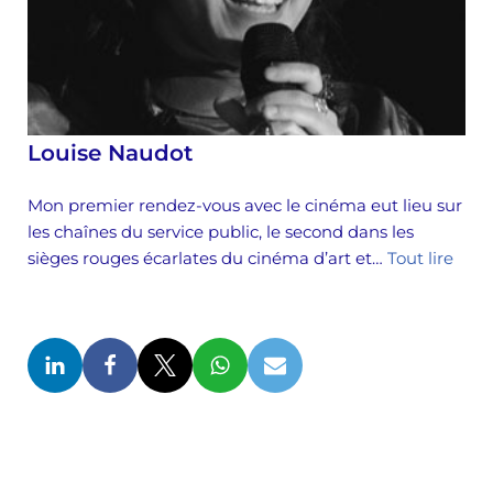
Louise Naudot
Mon premier rendez-vous avec le cinéma eut lieu sur
les chaînes du service public, le second dans les
sièges rouges écarlates du cinéma d’art et…
Tout lire