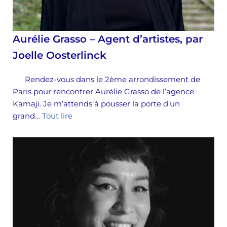
Aurélie Grasso – Agent d’artistes, par
Joelle Oosterlinck
Rendez-vous dans le 2ème arrondissement de
Paris pour rencontrer Aurélie Grasso de l’agence
Kamaji. Je m’attends à pousser la porte d’un
grand…
Tout lire