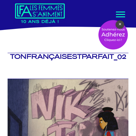
Aller
×
au
contenu
TONFRANÇAISESTPARFAIT_02