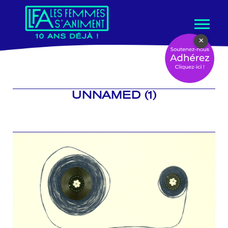
Aller
×
au
contenu
UNNAMED (1)