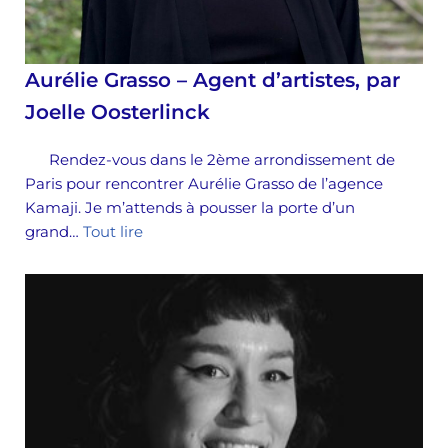
Aurélie Grasso – Agent d’artistes, par
Joelle Oosterlinck
Rendez-vous dans le 2ème arrondissement de
Paris pour rencontrer Aurélie Grasso de l’agence
Kamaji. Je m’attends à pousser la porte d’un
grand…
Tout lire