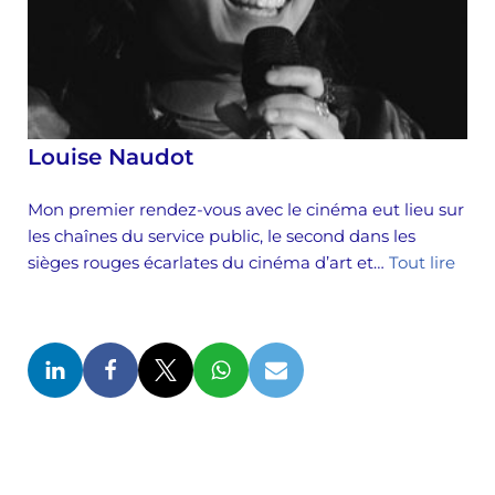
Louise Naudot
Mon premier rendez-vous avec le cinéma eut lieu sur
les chaînes du service public, le second dans les
sièges rouges écarlates du cinéma d’art et…
Tout lire