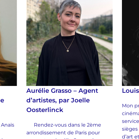
Aurélie Grasso – Agent
Loui
ie
d’artistes, par Joelle
Mon pr
Oosterlinck
cinéma
service
 Anaïs
Rendez-vous dans le 2ème
sièges
arrondissement de Paris pour
d’art 