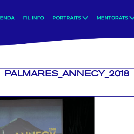
GENDA
FIL INFO
PORTRAITS
MENTORATS
PALMARES_ANNECY_2018