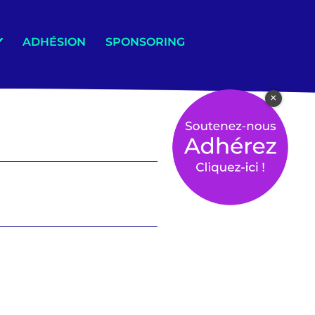
ADHÉSION
SPONSORING
×