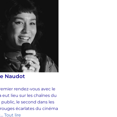
se Naudot
emier rendez-vous avec le
 eut lieu sur les chaînes du
 public, le second dans les
 rouges écarlates du cinéma
et…
Tout lire