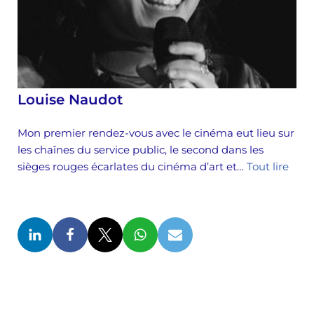
Louise Naudot
Mon premier rendez-vous avec le cinéma eut lieu sur
les chaînes du service public, le second dans les
sièges rouges écarlates du cinéma d’art et…
Tout lire