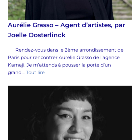
Aurélie Grasso – Agent d’artistes, par
Joelle Oosterlinck
Rendez-vous dans le 2ème arrondissement de
Paris pour rencontrer Aurélie Grasso de l’agence
Kamaji. Je m’attends à pousser la porte d’un
grand…
Tout lire