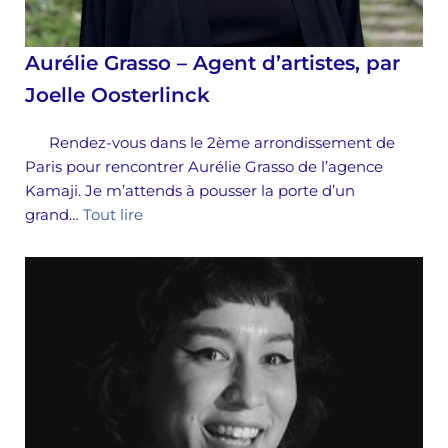
Aurélie Grasso – Agent d’artistes, par
Joelle Oosterlinck
Rendez-vous dans le 2ème arrondissement de
Paris pour rencontrer Aurélie Grasso de l’agence
Kamaji. Je m’attends à pousser la porte d’un
grand…
Tout lire