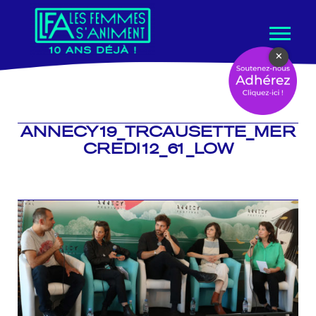
Aller
×
au
contenu
ANNECY19_TRCAUSETTE_MER
CREDI12_61_LOW