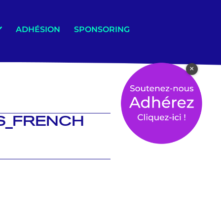
ADHÉSION
SPONSORING
×
NS_FRENCH