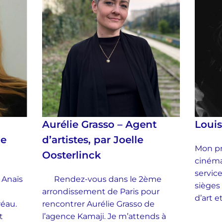
Aurélie Grasso – Agent
Loui
ie
d’artistes, par Joelle
Mon pr
Oosterlinck
cinéma
service
 Anaïs
Rendez-vous dans le 2ème
sièges
arrondissement de Paris pour
d’art 
Préau.
rencontrer Aurélie Grasso de
t
l’agence Kamaji. Je m’attends à