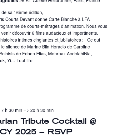
tignolles
25 All. Colette Heilbronner, Paris, France
 de sa 16ème édition,
aris Courts Devant donne Carte Blanche à LFA
programme de courts-métrages d'animation. Nous vous
venir découvrir 6 films audacieux et impertinents,
histoires intimes cinglantes et jubilatoires : Ce qui
le silence de Marine Blin Horacio de Caroline
Soloists de Feben Elias, Mehrnaz AbdolahiNia,
nek, Yi…
Tout lire
 17 h 30 min
-->
20 h 30 min
ian Tribute Cocktail @
CY 2025 – RSVP