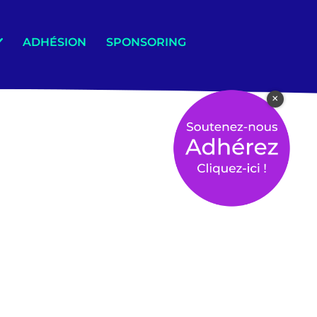
ADHÉSION
SPONSORING
×