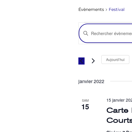
Évènements
Festival
RECHERCHE
Saisir
ET
mot-
NAVIGATION
clé.
DE
Rechercher
VUES
Aujourd’hui
Évènements
ÉVÈNEMENTS
par
mot-
janvier 2022
clé.
15 janvier 20
SAM
15
Carte
Court