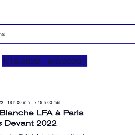
1/15/2022
 - 
8/6/2026
Sélectionnez
une
date.
22 - 18 h 00 min
-->
19 h 00 min
 Blanche LFA à Paris
s Devant 2022