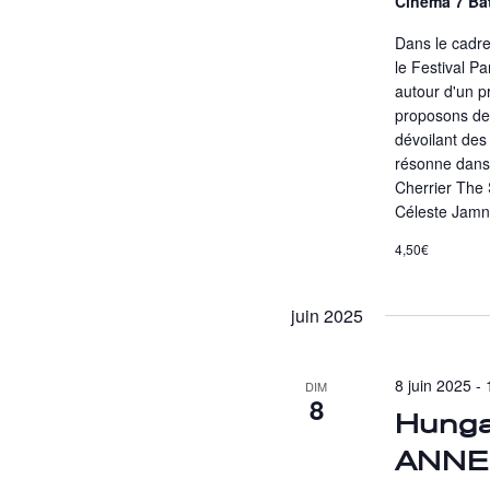
Cinéma 7 Ba
Dans le cadre
le Festival P
autour d'un 
proposons de 
dévoilant des 
résonne dans 
Cherrier The 
Céleste Jam
4,50€
juin 2025
8 juin 2025 -
DIM
8
Hungar
ANNE