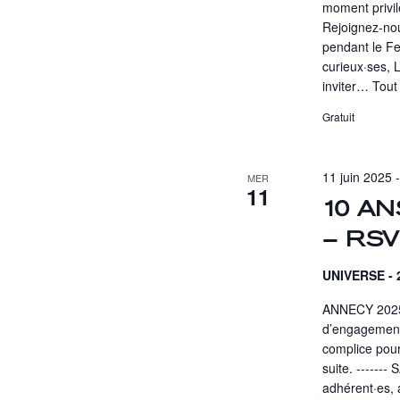
moment privilé
Rejoignez-no
pendant le Fe
curieux·ses,
inviter…
Tout 
Gratuit
11 juin 2025 
MER
11
10 AN
– RS
UNIVERSE - 2
ANNECY 2025 
d’engagement,
complice pour
suite. ------
adhérent·es, 