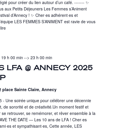
gié pour créer du lien autour d’un café. ------- ✨
us aux Petits Déjeuners Les Femmes s’Animent
stival d’Annecy ! ✨ Cher·es adhérent·es et
 L’équipe LES FEMMES S’ANIMENT est ravie de vous
lire
- 19 h 00 min
-->
23 h 00 min
S LFA @ ANNECY 2025
VP
 place Sainte Claire, Annecy
- Une soirée unique pour célébrer une décennie
 de sororité et de créativité.Un moment festif et
 se retrouver, se remémorer, et rêver ensemble à la
- SAVE THE DATE — Les 10 ans de LFA ! Cher·es
ami·es et sympathisant·es, Cette année, LES