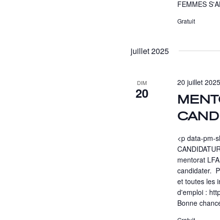
FEMMES S'A
Gratuit
juillet 2025
20 juillet 202
DIM
20
MENT
CAND
<p data-pm-
CANDIDATURES
mentorat LFA 
candidater. ️ P
et toutes les
d'emploi : ht
Bonne chan
Gratuit