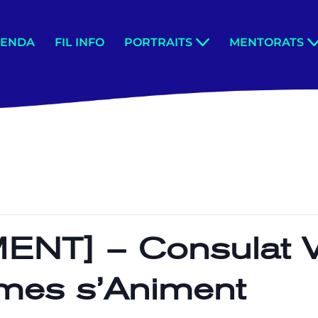
GENDA
FIL INFO
PORTRAITS
MENTORATS
NT] – Consulat Vo
mes s’Animent