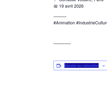
📅 19 avril 2026
———
#Animation
#IndustrieCultur
————
Ajouter au calendrier