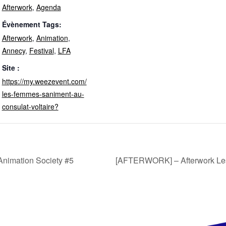
Afterwork
,
Agenda
Évènement Tags:
Afterwork
,
Animation
,
Annecy
,
Festival
,
LFA
Site :
https://my.weezevent.com/
les-femmes-saniment-au-
consulat-voltaire?
nimation Society #5
[AFTERWORK] – Afterwork Le