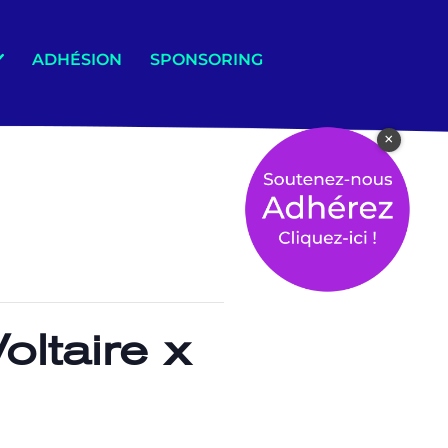
ADHÉSION
SPONSORING
×
ltaire x