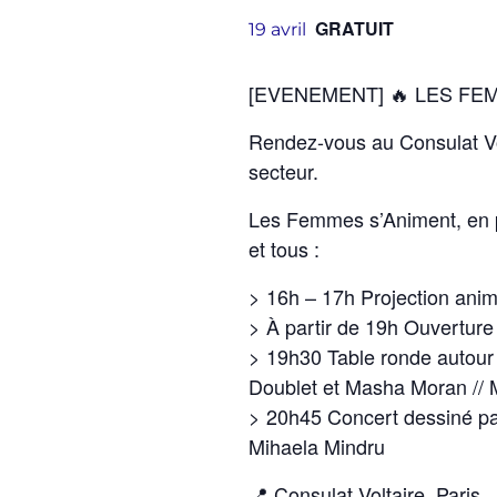
GRATUIT
19 avril
[EVENEMENT] 🔥 LES FE
Rendez-vous au Consulat Vol
secteur.
Les Femmes s’Animent, en p
et tous :
> 16h – 17h Projection ani
> À partir de 19h Ouverture d
> 19h30 Table ronde autour 
Doublet et Masha Moran // 
> 20h45 Concert dessiné pa
Mihaela Mindru
📍 Consulat Voltaire, Paris