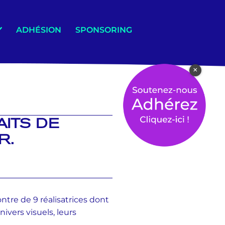
ADHÉSION
SPONSORING
×
AITS DE
R.
ontre de 9 réalisatrices dont
vers visuels, leurs