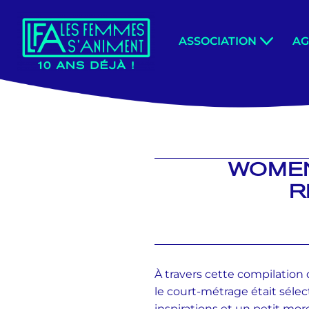
Aller
ASSOCIATION
A
au
contenu
WOMEN 
R
À travers cette compilation d
le court-métrage était sélec
inspirations et un petit mo