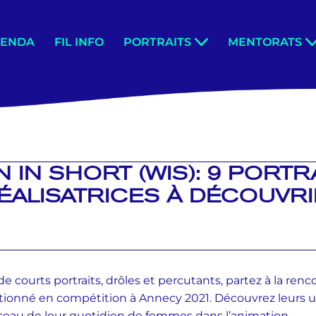
GENDA
FIL INFO
PORTRAITS
MENTORATS
IN SHORT (WIS): 9 PORTR
ÉALISATRICES À DÉCOUVRI
e courts portraits, drôles et percutants, partez à la renc
tionné en compétition à Annecy 2021. Découvrez leurs uni
rceau de leur quotidien de femmes dans l’animation.