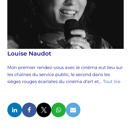
Louise Naudot
Mon premier rendez-vous avec le cinéma eut lieu sur
les chaînes du service public, le second dans les
sièges rouges écarlates du cinéma d’art et…
Tout lire