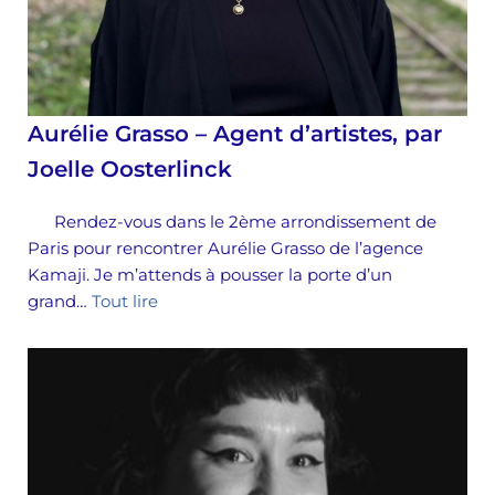
Aurélie Grasso – Agent d’artistes, par
Joelle Oosterlinck
Rendez-vous dans le 2ème arrondissement de
Paris pour rencontrer Aurélie Grasso de l’agence
Kamaji. Je m’attends à pousser la porte d’un
grand…
Tout lire