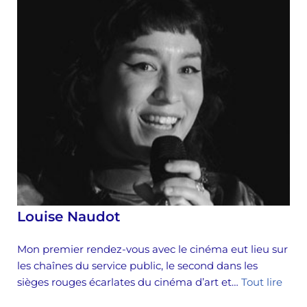
Louise Naudot
Mon premier rendez-vous avec le cinéma eut lieu sur
les chaînes du service public, le second dans les
sièges rouges écarlates du cinéma d’art et…
Tout lire