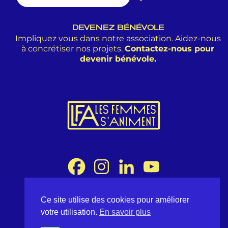
DEVENEZ BÉNÉVOLE
Impliquez vous dans notre association. Aidez-nous
à concrétiser nos projets.
Contactez-nous pour
devenir bénévole.
Ce site utilise des cookies pour améliorer
Association Les Femmes s'Animent
votre utilisation.
En savoir plus
8 rue Desargues 75011 Paris - France