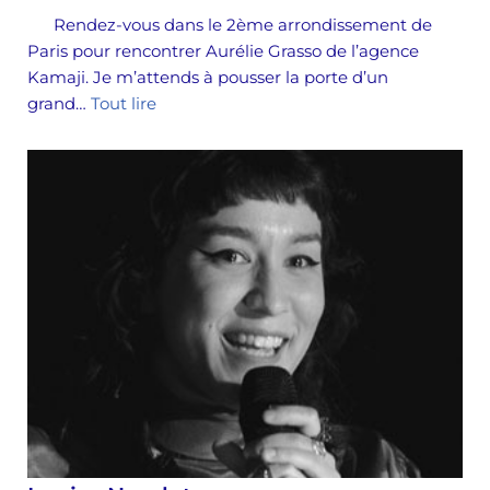
Rendez-vous dans le 2ème arrondissement de
Paris pour rencontrer Aurélie Grasso de l’agence
Kamaji. Je m’attends à pousser la porte d’un
grand…
Tout lire