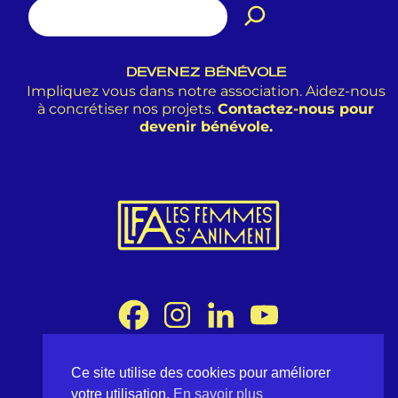
DEVENEZ BÉNÉVOLE
Impliquez vous dans notre association. Aidez-nous
à concrétiser nos projets.
Contactez-nous pour
devenir bénévole.
Ce site utilise des cookies pour améliorer
Association Les Femmes s'Animent
votre utilisation.
En savoir plus
8 rue Desargues 75011 Paris - France