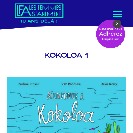
Aller
×
au
contenu
KOKOLOA-1