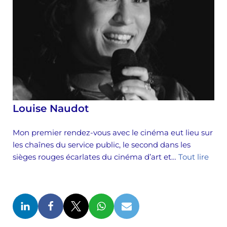
Louise Naudot
Mon premier rendez-vous avec le cinéma eut lieu sur
les chaînes du service public, le second dans les
sièges rouges écarlates du cinéma d’art et…
Tout lire