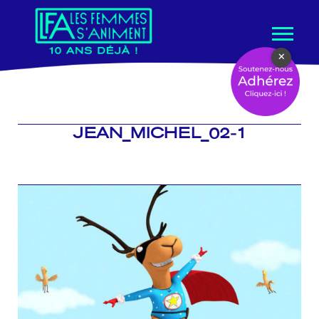
Aller
×
au
contenu
JEAN_MICHEL_02-1