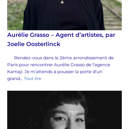
Aurélie Grasso – Agent d’artistes, par
Joelle Oosterlinck
Rendez-vous dans le 2ème arrondissement de
Paris pour rencontrer Aurélie Grasso de l’agence
Kamaji. Je m’attends à pousser la porte d’un
grand…
Tout lire