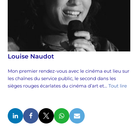
Louise Naudot
Mon premier rendez-vous avec le cinéma eut lieu sur
les chaînes du service public, le second dans les
sièges rouges écarlates du cinéma d’art et…
Tout lire