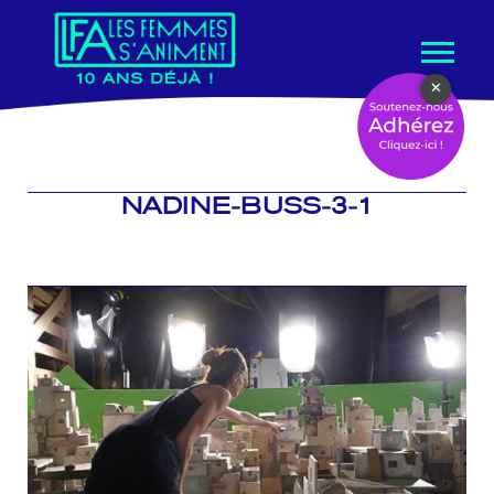
Aller
×
au
contenu
NADINE-BUSS-3-1