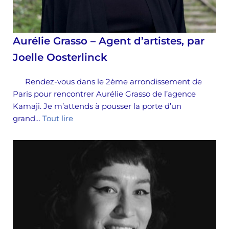
Aurélie Grasso – Agent d’artistes, par
Joelle Oosterlinck
Rendez-vous dans le 2ème arrondissement de
Paris pour rencontrer Aurélie Grasso de l’agence
Kamaji. Je m’attends à pousser la porte d’un
grand…
Tout lire