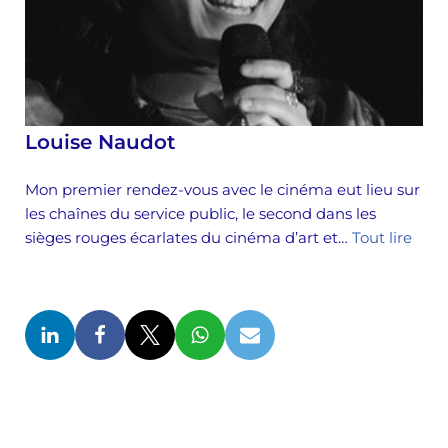
Louise Naudot
Mon premier rendez-vous avec le cinéma eut lieu sur
les chaînes du service public, le second dans les
sièges rouges écarlates du cinéma d’art et…
Tout lire