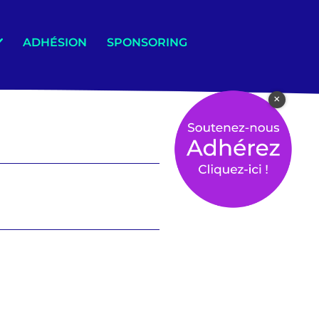
ADHÉSION
SPONSORING
×