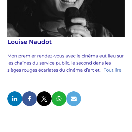
Louise Naudot
Mon premier rendez-vous avec le cinéma eut lieu sur
les chaînes du service public, le second dans les
sièges rouges écarlates du cinéma d’art et…
Tout lire