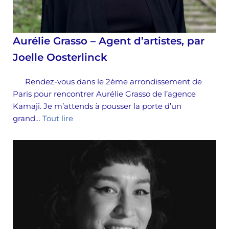
Aurélie Grasso – Agent d’artistes, par
Joelle Oosterlinck
Rendez-vous dans le 2ème arrondissement de
Paris pour rencontrer Aurélie Grasso de l’agence
Kamaji. Je m’attends à pousser la porte d’un
grand…
Tout lire