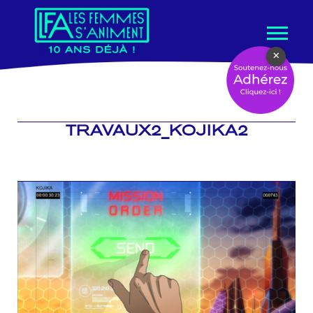
Aller
×
au
contenu
TRAVAUX2_KOJIKA2