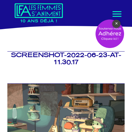
Aller
×
au
contenu
SCREENSHOT-2022-06-23-AT-
11.30.17