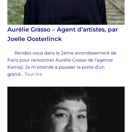
Aurélie Grasso – Agent d’artistes, par
Joelle Oosterlinck
Rendez-vous dans le 2ème arrondissement de
Paris pour rencontrer Aurélie Grasso de l’agence
Kamaji. Je m’attends à pousser la porte d’un
grand…
Tout lire