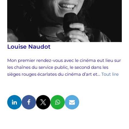
Louise Naudot
Mon premier rendez-vous avec le cinéma eut lieu sur
les chaînes du service public, le second dans les
sièges rouges écarlates du cinéma d’art et…
Tout lire