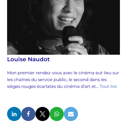
Louise Naudot
Mon premier rendez-vous avec le cinéma eut lieu sur
les chaînes du service public, le second dans les
sièges rouges écarlates du cinéma d’art et…
Tout lire