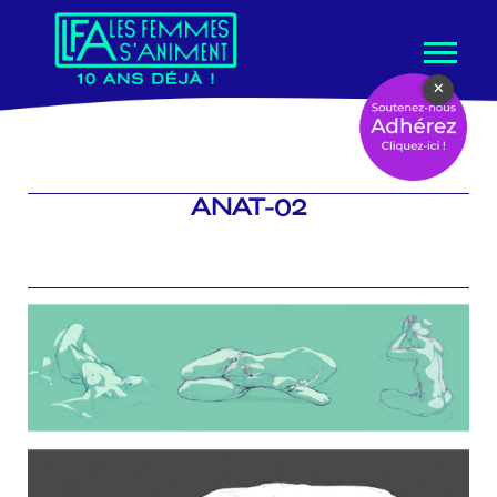
Aller
×
au
contenu
ANAT-02