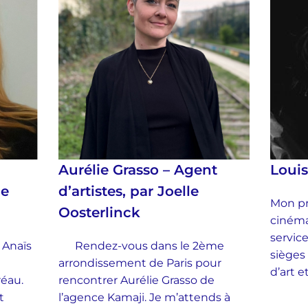
Aurélie Grasso – Agent
Loui
ie
d’artistes, par Joelle
Mon pr
Oosterlinck
cinéma
service
 Anaïs
Rendez-vous dans le 2ème
sièges
arrondissement de Paris pour
d’art 
Préau.
rencontrer Aurélie Grasso de
t
l’agence Kamaji. Je m’attends à