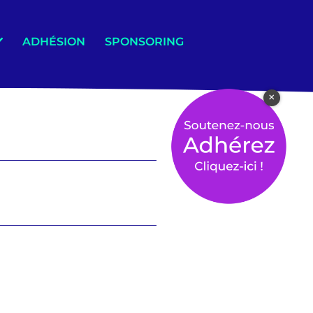
ADHÉSION
SPONSORING
×