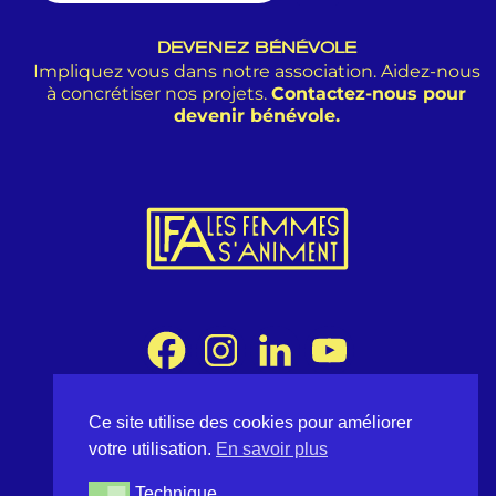
DEVENEZ BÉNÉVOLE
Impliquez vous dans notre association. Aidez-nous
à concrétiser nos projets.
Contactez-nous pour
devenir bénévole.
Ce site utilise des cookies pour améliorer
Association Les Femmes s'Animent
votre utilisation.
En savoir plus
8 rue Desargues 75011 Paris - France
contact@lesfemmessaniment.fr
Technique
Technique