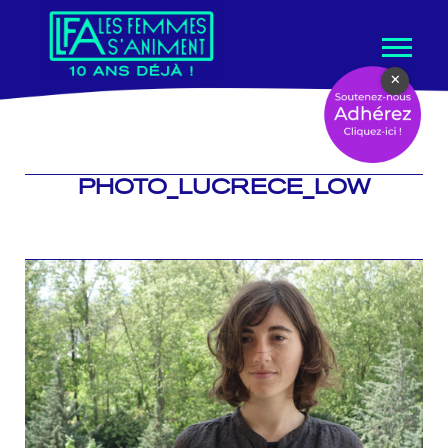
Aller
×
au
contenu
PHOTO_LUCRECE_LOW