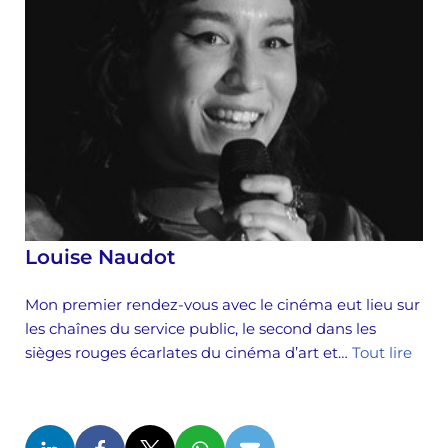
Louise Naudot
Mon premier rendez-vous avec le cinéma eut lieu sur
les chaînes du service public, le second dans les
sièges rouges écarlates du cinéma d’art et…
Tout lire