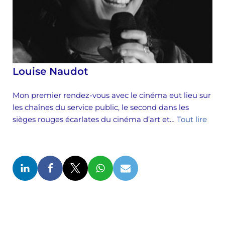
Louise Naudot
Mon premier rendez-vous avec le cinéma eut lieu sur
les chaînes du service public, le second dans les
sièges rouges écarlates du cinéma d’art et…
Tout lire