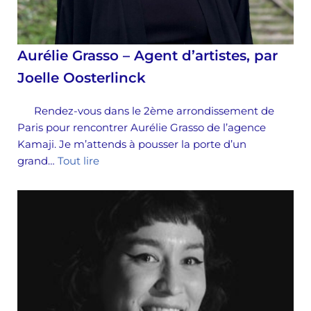
Aurélie Grasso – Agent d’artistes, par
Joelle Oosterlinck
Rendez-vous dans le 2ème arrondissement de
Paris pour rencontrer Aurélie Grasso de l’agence
Kamaji. Je m’attends à pousser la porte d’un
grand…
Tout lire