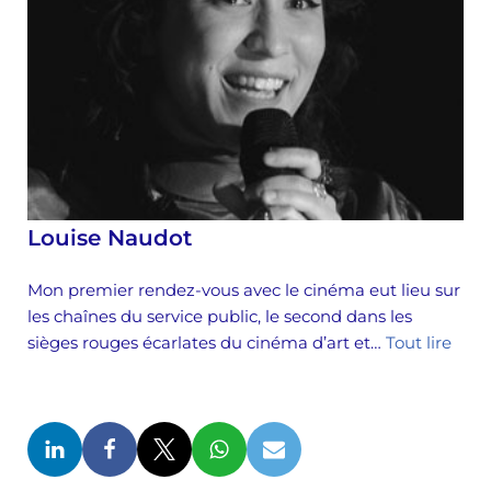
Louise Naudot
Mon premier rendez-vous avec le cinéma eut lieu sur
les chaînes du service public, le second dans les
sièges rouges écarlates du cinéma d’art et…
Tout lire