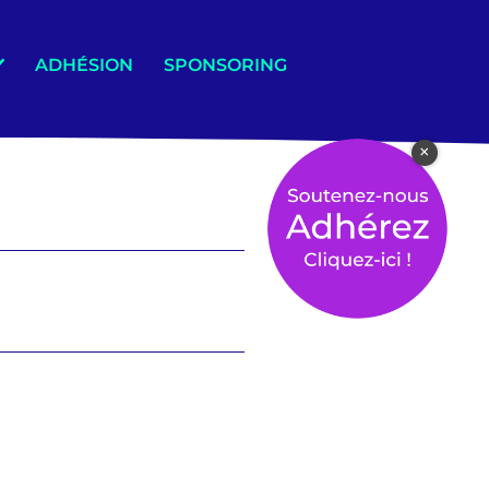
ADHÉSION
SPONSORING
×