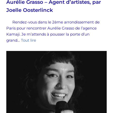
Aurélie Grasso – Agent d’artistes, par
Joelle Oosterlinck
Rendez-vous dans le 2ème arrondissement de
Paris pour rencontrer Aurélie Grasso de l’agence
Kamaji. Je m’attends à pousser la porte d’un
grand…
Tout lire